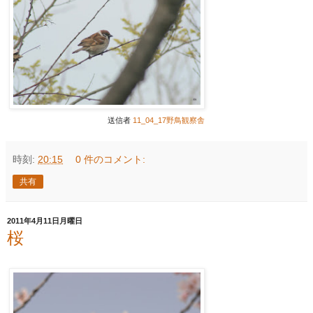
送信者
11_04_17野鳥観察舎
時刻:
20:15
0 件のコメント:
共有
2011年4月11日月曜日
桜